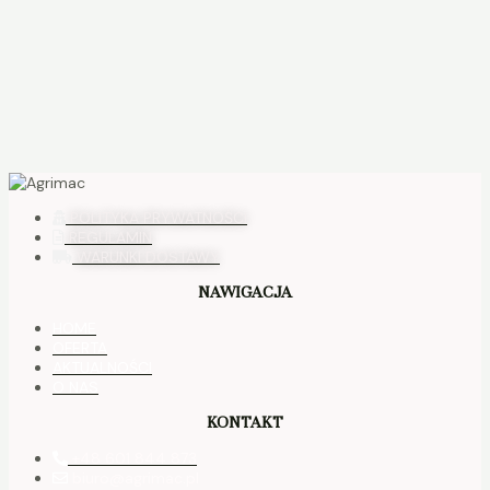
POLITYKA PRYWATNOŚCI
REGULAMIN
WARUNKI DOSTAWY
NAWIGACJA
HOME
OFERTA
AKTUALNOŚCI
O NAS
KONTAKT
+48 601 844 873
biuro@agrimac.pl