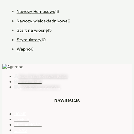
Nawozy Humusowe
16
Nawozy wieloskładnikowe
6
Start na wiosnę
15
Stymulatory
10
Wapno
6
POLITYKA PRYWATNOŚCI
REGULAMIN
WARUNKI DOSTAWY
NAWIGACJA
HOME
OFERTA
AKTUALNOŚCI
O NAS