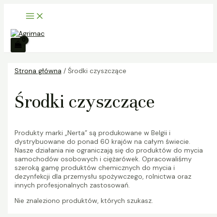
Main
Skip
6
1
1
1
6
Menu
to
p
0
5
6
p
content
r
p
p
p
r
o
r
r
r
o
d
o
o
o
d
u
d
d
d
u
k
u
u
u
k
Strona główna
/ Środki czyszczące
t
k
k
k
t
ó
t
t
t
ó
Środki czyszczące
w
ó
ó
ó
w
w
w
w
Produkty marki „Nerta” są produkowane w Belgii i
dystrybuowane do ponad 60 krajów na całym świecie.
Nasze działania nie ograniczają się do produktów do mycia
samochodów osobowych i ciężarówek. Opracowaliśmy
szeroką gamę produktów chemicznych do mycia i
dezynfekcji dla przemysłu spożywczego, rolnictwa oraz
innych profesjonalnych zastosowań.
Nie znaleziono produktów, których szukasz.