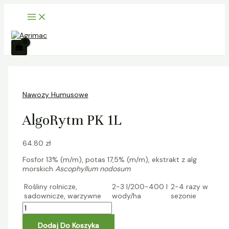
Main
Skip
ilość
S
Menu
to
AlgoRytm
z
content
PK
1L
u
k
a
j
Nawozy Humusowe
AlgoRytm PK 1L
64.80
zł
Fosfor 13% (m/m), potas 17,5% (m/m), ekstrakt z alg
morskich
Ascophyllum nodosum
Rośliny rolnicze,
2-3 l/200-400 l
2-4 razy w
sadownicze, warzywne
wody/ha
sezonie
Dodaj Do Koszyka