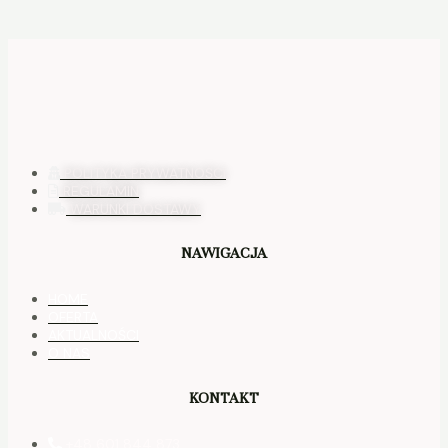
POLITYKA PRYWATNOŚCI
REGULAMIN
WARUNKI DOSTAWY
NAWIGACJA
HOME
OFERTA
AKTUALNOŚCI
O NAS
KONTAKT
+48 601 844 873