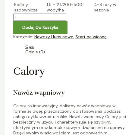
Rośliny
1,5 – 2 l/200-500 l
4-8 razy w
sadownicze
wody/ha
sezonie
Dodaj Do Koszyka
Kategorie:
Nawozy Humusowe
,
Start na wiosnę
Opis
Opinie (0)
Calory
Nawóz wapniowy
Calory to innowacyjny, dolistny nawóz wapniowy w
formie żelowej, przeznaczony do stosowania podczas
całego cyklu wzrostu roślin. Nawóz wapniowy Calory jest
bezpieczny w użyciu i charakteryzuje się szybkim,
efektywnym oraz kompleksowym działaniem na uprawy.
Dzięki swoim właściwościom jest odpowiednim