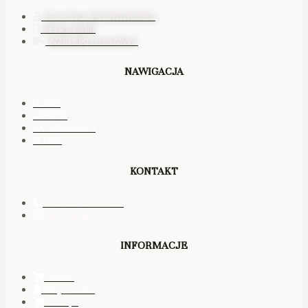
POLITYKA PRYWATNOŚCI
REGULAMIN
WARUNKI DOSTAWY
NAWIGACJA
HOME
OFERTA
AKTUALNOŚCI
O NAS
KONTAKT
+48 601 844 873
biuro@agrimac.pl
INFORMACJE
SKLEP
Moje konto
Koszyk