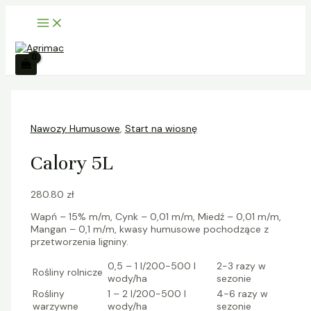
Main
Skip
ilość
S
Menu
to
Calory
z
content
5L
u
k
a
j
Nawozy Humusowe
,
Start na wiosnę
Calory 5L
280.80
zł
Wapń – 15% m/m, Cynk – 0,01 m/m, Miedź – 0,01 m/m,
Mangan – 0,1 m/m, kwasy humusowe pochodzące z
przetworzenia ligniny.
0,5 – 1 l/200-500 l
2-3 razy w
Rośliny rolnicze
wody/ha
sezonie
Rośliny
1 – 2 l/200-500 l
4-6 razy w
warzywne
wody/ha
sezonie