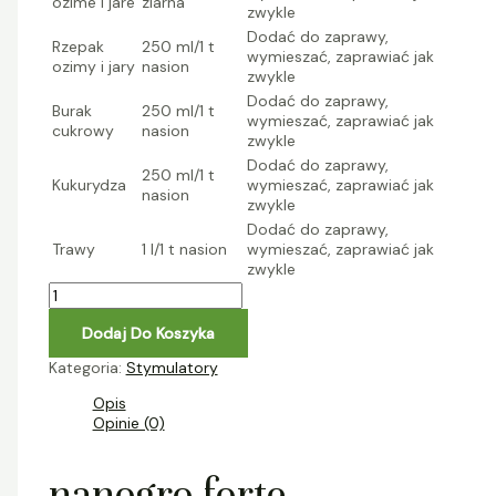
ozime i jare
ziarna
zwykle
Dodać do zaprawy,
Rzepak
250 ml/1 t
wymieszać, zaprawiać jak
ozimy i jary
nasion
zwykle
Dodać do zaprawy,
Burak
250 ml/1 t
wymieszać, zaprawiać jak
cukrowy
nasion
zwykle
Dodać do zaprawy,
250 ml/1 t
Kukurydza
wymieszać, zaprawiać jak
nasion
zwykle
Dodać do zaprawy,
Trawy
1 l/1 t nasion
wymieszać, zaprawiać jak
zwykle
Dodaj Do Koszyka
Kategoria:
Stymulatory
Opis
Opinie (0)
nanogro forte