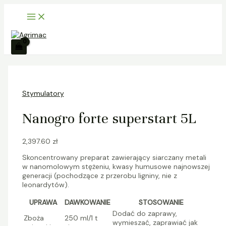
Main
Skip
ilość
S
Menu
to
Nanogro
z
content
forte
superstart
u
5L
k
a
j
Stymulatory
Nanogro forte superstart 5L
2,397.60
zł
Skoncentrowany preparat zawierający siarczany metali
w nanomolowym stężeniu, kwasy humusowe najnowszej
generacji (pochodzące z przerobu ligniny, nie z
leonardytów).
UPRAWA
DAWKOWANIE
STOSOWANIE
Dodać do zaprawy,
Zboża
250 ml/1 t
wymieszać, zaprawiać jak