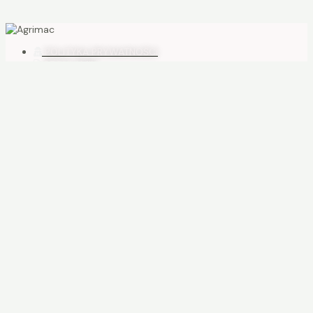
POLITYKA PRYWATNOŚCI
REGULAMIN
WARUNKI DOSTAWY
NAWIGACJA
HOME
OFERTA
AKTUALNOŚCI
O NAS
KONTAKT
+48 601 844 873
biuro@agrimac.pl
INFORMACJE