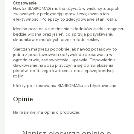
Stosowanie
:
Nawóz
SIARKOMAG
można używać w wielu sytuacjach
związanych z pielęgnacją upraw i zwiększania ich
efektywności. Polepszy to zdecydowanie stan roślin.
Idealna pora na uzupełnienie składników siarki i magnezu
będzie wiosna oraz jesień, co sprzyja pozyskiwaniu
składników mineralnych przez młode rośliny.
Siarczan magnezu podobnie jak nawóz potasowy to
jedna z podstawowych odżywek do stosowania w
ogrodnictwie, sadownictwie i uprawie. Odpowiednie
dawkowanie nawozu przyczynia się do zwiększenia
plonów, obfitszego kwitnienia, oraz lepszej kondycji
roślin.
Efekty po stosowaniu
SIARKOMAG
u są błyskawiczne.
Opinie
Na razie nie ma opinii o produkcie.
Napisz pierwszą opinię o