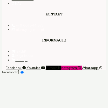
O NAS
KONTAKT
+48 601 844 873
biuro@agrimac.pl
INFORMACJE
SKLEP
Moje konto
Koszyk
Facebook
Youtube
Tumblr
Instagram
Whatsapp
facebook