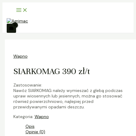
Main
Skip
S
Menu
to
z
content
u
k
a
j
Wapno
SIARKOMAG 390 zł/t
Zastosowanie:
Nawóz
SIARKOMAG
należy wymieszać z glebą podczas
upraw wiosennych lub jesiennych, można go stosować
również powierzchniowo, najlepiej przed
przewidywanymi opadami deszczu.
Kategoria:
Wapno
Opis
Opinie (0)