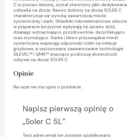
C w postaci żelowej, został stworzony jako dedykowana
odżywka na zboże. Nawóz dolistny na zboża SOLER C
charakteryzuje się wysoką zawartością miedzi
systemicznej i siarki. Składniki mikroelementowe obecne
w preparacie korzystnie wpływają na uprawy zbóż,
działając wzmacniająco, prozdrowotnie, dezynfekująco
oraz stymulująco. Siarka i łatwo przyswajalna miedź
systemiczna wspierają odporność roślin na infekcje
grzybowe, a zastosowane zaawansowane technologie
SILEVEL™ i QM6™ znacząco podnoszą skuteczność
odżywki na zboże SOLER C.
Opinie
Na razie nie ma opinii o produkcie.
Napisz pierwszą opinię o
„Soler C 5L”
Twój adres email nie zostanie opublikowany.