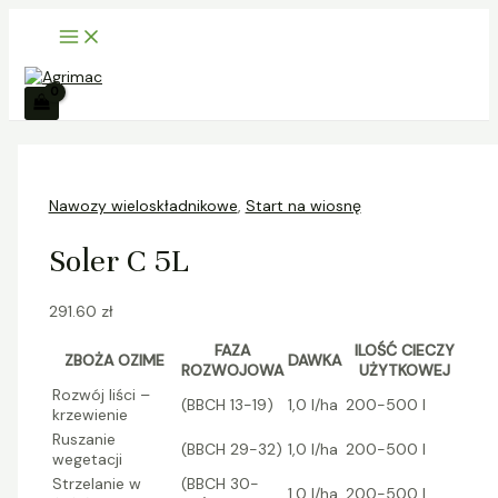
Main
Skip
ilość
S
Menu
to
Soler
z
content
C
5L
u
k
a
j
Nawozy wieloskładnikowe
,
Start na wiosnę
Soler C 5L
291.60
zł
FAZA
ILOŚĆ CIECZY
ZBOŻA OZIME
DAWKA
ROZWOJOWA
UŻYTKOWEJ
Rozwój liści –
(BBCH 13-19)
1,0 l/ha
200-500 l
krzewienie
Ruszanie
(BBCH 29-32)
1,0 l/ha
200-500 l
wegetacji
Strzelanie w
(BBCH 30-
1,0 l/ha
200-500 l