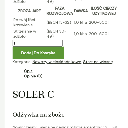
źdźbło
49)
FAZA
ILOŚĆ CIECZY
ZBOŻA JARE
DAWKA
ROZWOJOWA
UŻYTKOWEJ
Rozwój liści –
(BBCH 13-32)
1,0 l/ha
200-500 l
krzewienie
Strzelanie w
(BBCH 30-
1,0 l/ha
200-500 l
źdźbło
49)
Dodaj Do Koszyka
Kategorie:
Nawozy wieloskładnikowe
,
Start na wiosnę
Opis
Opinie (0)
SOLER C
Odżywka na zboże
Nowoczesny i wydajny nawóz mikroelementowy SOLER