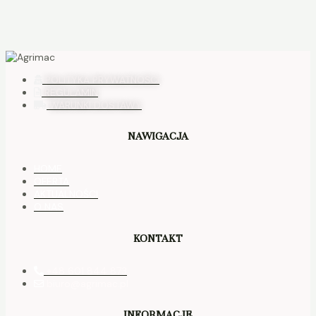
POLITYKA PRYWATNOŚCI
REGULAMIN
WARUNKI DOSTAWY
NAWIGACJA
HOME
OFERTA
AKTUALNOŚCI
O NAS
KONTAKT
+48 601 844 873
biuro@agrimac.pl
INFORMACJE