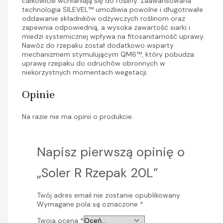
całkowicie wchłaniają się do rośliny. Zaawansowana
technologia SILEVEL™ umożliwia powolne i długotrwałe
oddawanie składników odżywczych roślinom oraz
zapewnia odpowiednią, a wysoka zawartość siarki i
miedzi systemicznej wpływa na fitosanitarność uprawy.
Nawóz do rzepaku został dodatkowo wsparty
mechanizmem stymulującym QM6™, który pobudza
uprawę rzepaku do odruchów obronnych w
niekorzystnych momentach wegetacji.
Opinie
Na razie nie ma opinii o produkcie.
Napisz pierwszą opinię o
„Soler R Rzepak 20L”
Twój adres email nie zostanie opublikowany.
Wymagane pola są oznaczone
*
Twoja ocena
*