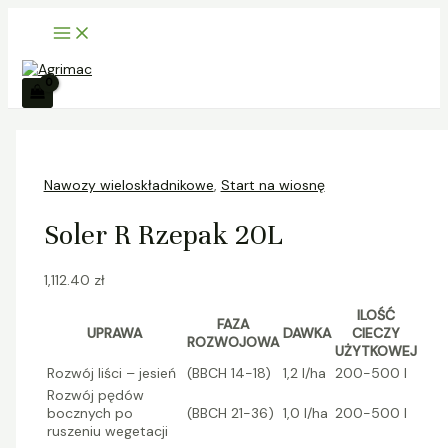
Main
Skip
ilość
S
Menu
to
Soler
z
content
R
Rzepak
u
20L
k
a
j
Nawozy wieloskładnikowe
,
Start na wiosnę
Soler R Rzepak 20L
1,112.40
zł
ILOŚĆ
FAZA
UPRAWA
DAWKA
CIECZY
ROZWOJOWA
UŻYTKOWEJ
Rozwój liści – jesień
(BBCH 14-18)
1,2 l/ha
200-500 l
Rozwój pędów
bocznych po
(BBCH 21-36)
1,0 l/ha
200-500 l
ruszeniu wegetacji