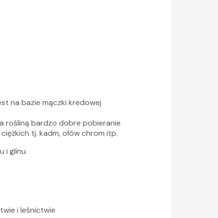
est na bazie mączki kredowej
a rośliną bardzo dobre pobieranie
iężkich tj. kadm, ołów chrom itp.
i glinu.
wie i leśnictwie