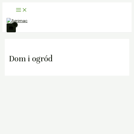
Main
Skip
Menu
to
content
Dom i ogród