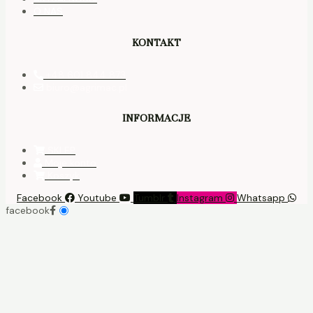
O NAS
KONTAKT
+48 601 844 873
biuro@agrimac.pl
INFORMACJE
SKLEP
Moje konto
Koszyk
Facebook
Youtube
Tumblr
Instagram
Whatsapp
facebook