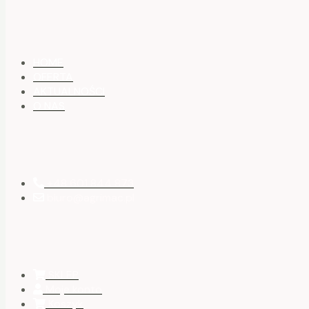
HOME
OFERTA
AKTUALNOŚCI
O NAS
+48 601 844 873
biuro@agrimac.pl
SKLEP
Moje konto
Koszyk